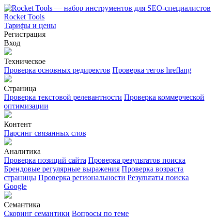
Rocket Tools
Тарифы и цены
Регистрация
Вход
Техническое
Проверка основных редиректов
Проверка тегов hreflang
Страница
Проверка текстовой релевантности
Проверка коммерческой
оптимизации
Контент
Парсинг связанных слов
Аналитика
Проверка позиций сайта
Проверка результатов поиска
Брендовые регулярные выражения
Проверка возраста
страницы
Проверка региональности
Результаты поиска
Google
Семантика
Скоринг семантики
Вопросы по теме