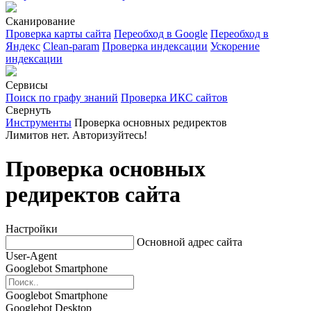
Сканирование
Проверка карты сайта
Переобход в Google
Переобход в
Яндекс
Clean-param
Проверка индексации
Ускорение
индексации
Сервисы
Поиск по графу знаний
Проверка ИКС сайтов
Свернуть
Инструменты
Проверка основных редиректов
Лимитов нет. Авторизуйтесь!
Проверка основных
редиректов сайта
Настройки
Основной адрес сайта
User-Agent
Googlebot Smartphone
Googlebot Smartphone
Googlebot Desktop