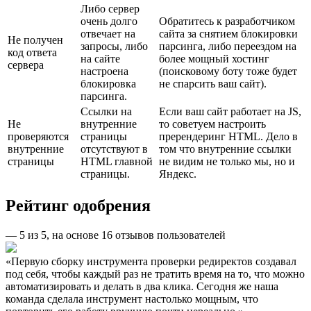
Либо сервер
очень долго
Обратитесь к разработчиком
отвечает на
сайта за снятием блокировки
Не получен
запросы, либо
парсинга, либо переездом на
код ответа
на сайте
более мощный хостинг
сервера
настроена
(поисковому боту тоже будет
блокировка
не спарсить ваш сайт).
парсинга.
Ссылки на
Если ваш сайт работает на JS,
Не
внутренние
то советуем настроить
проверяются
страницы
пререндеринг HTML. Дело в
внутренние
отсутствуют в
том что внутренние ссылки
страницы
HTML главной
не видим не только мы, но и
страницы.
Яндекс.
Рейтинг одобрения
—
5
из
5
, на основе
16
отзывов пользователей
Первую сборку инструмента проверки редиректов создавал
под себя, чтобы каждый раз не тратить время на то, что можно
автоматизировать и делать в два клика. Сегодня же наша
команда сделала инструмент настолько мощным, что